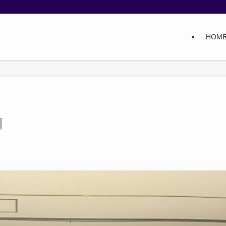
HOM
』